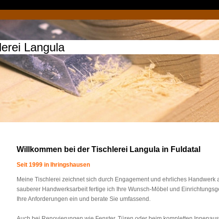
lerei Langula
Willkommen bei der Tischlerei Langula in Fuldatal
Seit 1999 in Ihringshausen
Meine Tischlerei zeichnet sich durch Engagement und ehrliches Handwerk au
sauberer Handwerksarbeit fertige ich Ihre Wunsch-Möbel und Einrichtungsg
Ihre Anforderungen ein und berate Sie umfassend.
Auch bei Renovierungen wie Fenster, Türen oder beim kompletten Innenausb