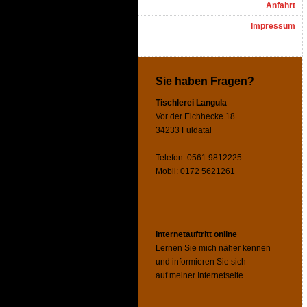
Anfahrt
Impressum
Sie haben Fragen?
Tischlerei Langula
Vor der Eichhecke 18
34233 Fuldatal
Telefon: 0561 9812225
Mobil: 0172 5621261
Internetauftritt online
Lernen Sie mich näher kennen
und informieren Sie sich
auf meiner Internetseite.