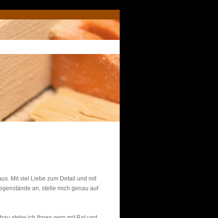
s. Mit viel Liebe zum Detail und mit
egenstände an, stelle mich genau auf
au stehe ich Ihnen gern mit Rat und