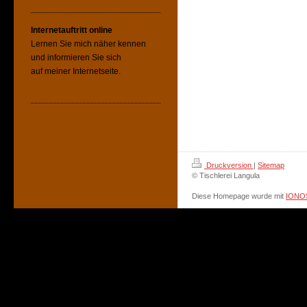
Internetauftritt online
Lernen Sie mich näher kennen
und informieren Sie sich
auf meiner Internetseite.
Druckversion
|
Sitemap
© Tischlerei Langula
Diese Homepage wurde mit
IONOS