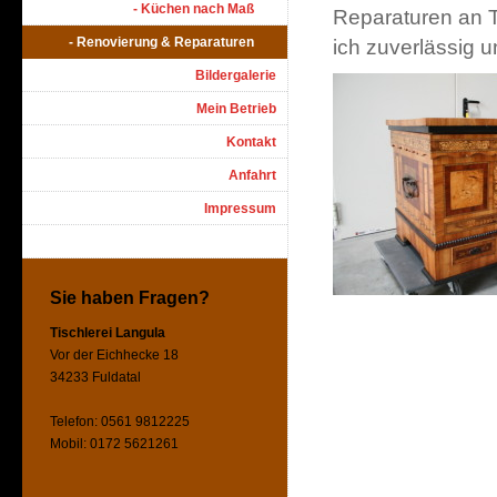
- Küchen nach Maß
Reparaturen an T
- Renovierung & Reparaturen
ich zuverlässig 
Bildergalerie
Mein Betrieb
Kontakt
Anfahrt
Impressum
Sie haben Fragen?
Tischlerei Langula
Vor der Eichhecke 18
34233 Fuldatal
Telefon: 0561 9812225
Mobil: 0172 5621261